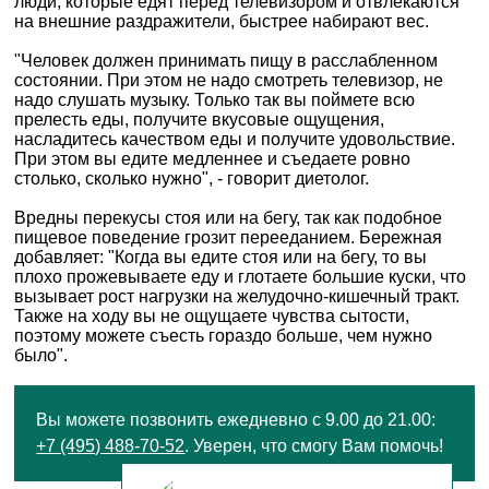
люди, которые едят перед телевизором и отвлекаются
на внешние раздражители, быстрее набирают вес.
"Человек должен принимать пищу в расслабленном
состоянии. При этом не надо смотреть телевизор, не
надо слушать музыку. Только так вы поймете всю
прелесть еды, получите вкусовые ощущения,
насладитесь качеством еды и получите удовольствие.
При этом вы едите медленнее и съедаете ровно
столько, сколько нужно", - говорит диетолог.
Вредны перекусы стоя или на бегу, так как подобное
пищевое поведение грозит перееданием. Бережная
добавляет: "Когда вы едите стоя или на бегу, то вы
плохо прожевываете еду и глотаете большие куски, что
вызывает рост нагрузки на желудочно-кишечный тракт.
Также на ходу вы не ощущаете чувства сытости,
поэтому можете съесть гораздо больше, чем нужно
было".
Вы можете позвонить ежедневно с 9.00 до 21.00:
+7 (495) 488-70-52
. Уверен, что смогу Вам помочь!