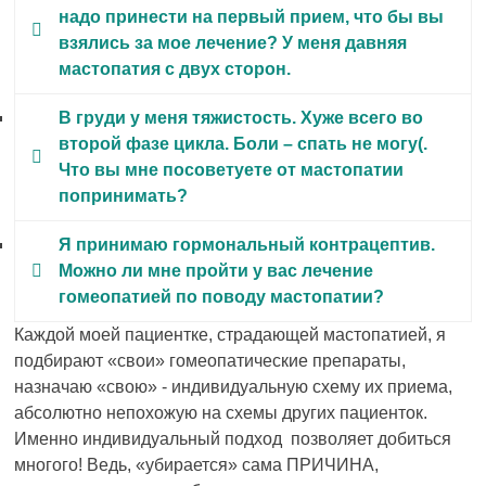
надо принести на первый прием, что бы вы
кистозные образования начнут рассасываться.
взялись за мое лечение? У меня давняя
Так же уменьшатся боли и напряжение в
мастопатия с двух сторон.
железах перед месячными.
Если в ткани железы есть кисты, следует
В груди у меня тяжистость. Хуже всего во
принести результаты пункции. Других анализов
второй фазе цикла. Боли – спать не могу(.
или УЗИ специально (!) сдавать не надо!
Что вы мне посоветуете от мастопатии
попринимать?
Я как врач не даю советы заочно, не глядя! Это
Я принимаю гормональный контрацептив.
непрофессионально! А фиброзную мастопатию
Можно ли мне пройти у вас лечение
правильно назначенная гомеопатия вылечивает
гомеопатией по поводу мастопатии?
за 1 – 2 месяца!
Да, можно. Правильно назначенная схема
Каждой моей пациентке, страдающей мастопатией, я
приема гомеопатических препаратов хорошо
подбирают «свои» гомеопатические препараты,
вылечивает это заболевание. А вот от
назначаю «свою» - индивидуальную схему их приема,
гормональных контрацептивов я бы на вашем
абсолютно непохожую на схемы других пациенток.
месте отказался.
Именно индивидуальный подход позволяет добиться
многого! Ведь, «убирается» сама ПРИЧИНА,