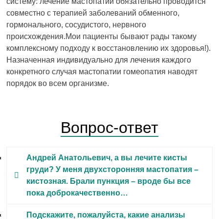
систему: лечение мастопатии обязательно проводится
совместно с терапией заболеваний обменного,
гормонального, сосудистого, нервного
происхождения.Мои пациенты бывают рады такому
комплексному подходу к восстановлению их здоровья!).
Назначенная индивидуально для лечения каждого
конкретного случая мастопатии гомеопатия наводят
порядок во всем организме.
Вопрос-ответ
Андрей Анатольевич, а вы лечите кисты
груди? У меня двухсторонняя мастопатия –
кистозная. Брали пункция – вроде бы все
пока доброкачественно…
Да, я подберу вам гомеопатические препараты
Подскажите, пожалуйста, какие анализы
для рассасывания кист. Уже через 1-2 цикла