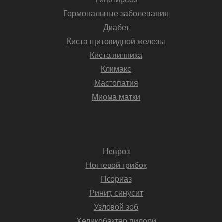
Гормональные заболевания
Диабет
Киста щитовидной железы
Киста яичника
Климакс
Мастопатия
Миома матки
Невроз
Ногтевой грибок
Псориаз
Ринит, синусит
Узловой зоб
Хеликобактер пилори