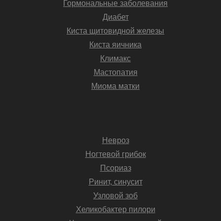
Гормональные заболевания
Диабет
Киста щитовидной железы
Киста яичника
Климакс
Мастопатия
Миома матки
Невроз
Ногтевой грибок
Псориаз
Ринит, синусит
Узловой зоб
Хеликобактер пилори