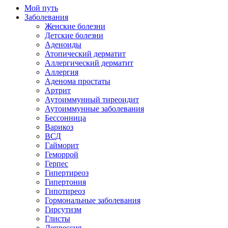
Мой путь
Заболевания
Женские болезни
Детские болезни
Аденоиды
Атопический дерматит
Аллергический дерматит
Аллергия
Аденома простаты
Артрит
Аутоиммунный тиреоидит
Аутоиммунные заболевания
Бессонница
Варикоз
ВСД
Гайморит
Геморрой
Герпес
Гипертиреоз
Гипертония
Гипотиреоз
Гормональные заболевания
Гирсутизм
Глисты
Депрессия