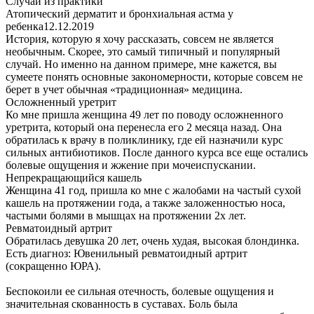
Случаи из практики
Атопический дерматит и бронхиальная астма у
ребенка
12.12.2019
История, которую я хочу рассказать, совсем не является
необычным. Скорее, это самый типичный и популярный
случай. Но именно на данном примере, мне кажется, вы
сумеете понять основные закономерности, которые совсем не
берет в учет обычная «традиционная» медицина.
Осложненный уретрит
Ко мне пришла женщина 49 лет по поводу осложненного
уретрита, который она перенесла его 2 месяца назад. Она
обратилась к врачу в поликлинику, где ей назначили курс
сильных антибиотиков. После данного курса все еще остались
болевые ощущения и жжение при мочеиспускании.
Непрекращающийся кашель
Женщина 41 год, пришла ко мне с жалобами на частый сухой
кашель на протяжении года, а также заложенностью носа,
частыми болями в мышцах на протяжении 2х лет.
Ревматоидный артрит
Обратилась девушка 20 лет, очень худая, высокая блондинка.
Есть диагноз: Ювенильный ревматоидный артрит
(сокращенно ЮРА).
Беспокоили ее сильная отечность, болевые ощущения и
значительная скованность в суставах. Боль была