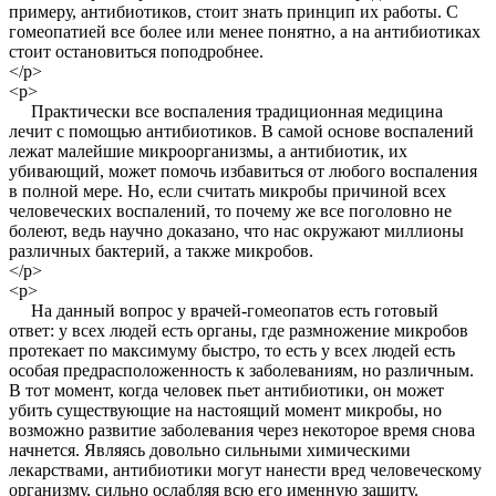
примеру, антибиотиков, стоит знать принцип их работы. С
гомеопатией все более или менее понятно, а на антибиотиках
стоит остановиться поподробнее.
</p>
<p>
Практически все воспаления традиционная медицина
лечит с помощью антибиотиков. В самой основе воспалений
лежат малейшие микроорганизмы, а антибиотик, их
убивающий, может помочь избавиться от любого воспаления
в полной мере. Но, если считать микробы причиной всех
человеческих воспалений, то почему же все поголовно не
болеют, ведь научно доказано, что нас окружают миллионы
различных бактерий, а также микробов.
</p>
<p>
На данный вопрос у врачей-гомеопатов есть готовый
ответ: у всех людей есть органы, где размножение микробов
протекает по максимуму быстро, то есть у всех людей есть
особая предрасположенность к заболеваниям, но различным.
В тот момент, когда человек пьет антибиотики, он может
убить существующие на настоящий момент микробы, но
возможно развитие заболевания через некоторое время снова
начнется. Являясь довольно сильными химическими
лекарствами, антибиотики могут нанести вред человеческому
организму, сильно ослабляя всю его именную защиту.