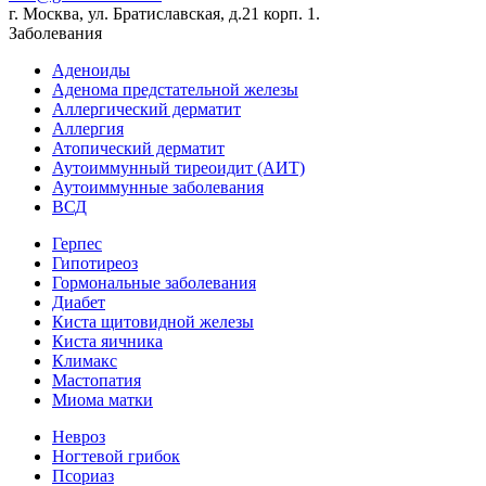
г. Москва, ул. Братиславская, д.21 корп. 1.
Заболевания
Аденоиды
Аденома предстательной железы
Аллергический дерматит
Аллергия
Атопический дерматит
Аутоиммунный тиреоидит (АИТ)
Аутоиммунные заболевания
ВСД
Герпес
Гипотиреоз
Гормональные заболевания
Диабет
Киста щитовидной железы
Киста яичника
Климакс
Мастопатия
Миома матки
Невроз
Ногтевой грибок
Псориаз