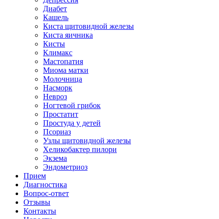
Диабет
Кашель
Киста щитовидной железы
Киста яичника
Кисты
Климакс
Мастопатия
Миома матки
Молочница
Насморк
Невроз
Ногтевой грибок
Простатит
Простуда у детей
Псориаз
Узлы щитовидной железы
Хеликобактер пилори
Экзема
Эндометриоз
Прием
Диагностика
Вопрос-ответ
Отзывы
Контакты