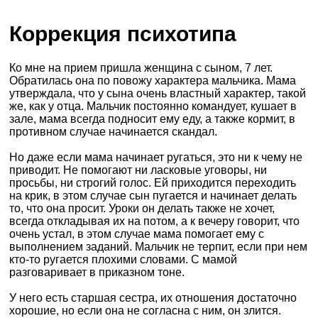
Коррекция психотипа
Ко мне на прием пришла женщина с сыном, 7 лет.
Обратилась она по повожу характера мальчика. Мама
утверждала, что у сына очень властный характер, такой
же, как у отца. Мальчик постоянно командует, кушает в
зале, мама всегда подносит ему еду, а также кормит, в
противном случае начинается скандал.
Но даже если мама начинает ругаться, это ни к чему не
приводит. Не помогают ни ласковые уговоры, ни
просьбы, ни строгий голос. Ей приходится переходить
на крик, в этом случае сын пугается и начинает делать
то, что она просит. Уроки он делать также не хочет,
всегда откладывая их на потом, а к вечеру говорит, что
очень устал, в этом случае мама помогает ему с
выполнением заданий. Мальчик не терпит, если при нем
кто-то ругается плохими словами. С мамой
разговаривает в приказном тоне.
У него есть старшая сестра, их отношения достаточно
хорошие, но если она не согласна с ним, он злится.