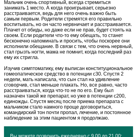
Мальчик очень спортивный, всегда стремиться
занимать 1 место. А когда проигрывает, серьезно
расстраивается, ведь для него очень важно быть
самым первым. Родители стремятся его правильно
воспитывать, но он часто нервничает и расстраивается.
Плачет от обиды, но даже если не прав, будет стоять на
своем. Если родители что-то ему обещать, то станет
бесконечно напоминать и просить, чтобы поскорее они
исполнили обещание. В связи с тем, что очень нервный,
стал грызть ногти, мама не помнит, когда последний раз
ему их стригла.
Изучив симптоматику, ему выписан конституциональное
гомеопатическое средство в потенции с30. Спустя 2
недели, мать написала, что сын стал на удивление
сговорчив, стал меньше плакать. Но, все равно, часто
расстраиваться, когда что-то не по его. Ему был
назначен такой же препарат, но уже в потенции с200,
единожды. Спустя месяц после приема препарата с
мальчиком стало намного проще договориться,
командирский тон почти пропал, лечение, и постоянное
наблюдение за этим пациентом я продолжаю.
Вы можете позвонить ежедневно с 9.00 до 21.00: